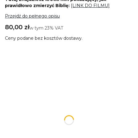
prawidłowo zmierzyć Biblię:
[LINK DO FILMU]
Przejdź do pełnego opisu
Cena
80,00 zł
w tym 23% VAT
w tym
23%
VAT
Ceny podane bez kosztów dostawy.
Wybierz wariant produktu:
Poszczególne warianty mogą różnić się ceną
*
Rodzaj wydania Biblii
Wybierz
Wymiary Twojej Biblii (szerokość x wysokość x grubość
grzbietu)
Opcjonalne
Wpisz treść dedykacji (dedykacja będzie umieszczona na