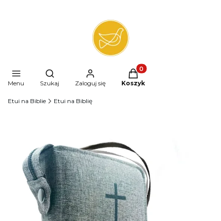
Produkty w koszyku: 0. 
Otwórz wyszukiwarkę
Menu
Szukaj
Zaloguj się
Koszyk
Etui na Biblie
Etui na Biblię