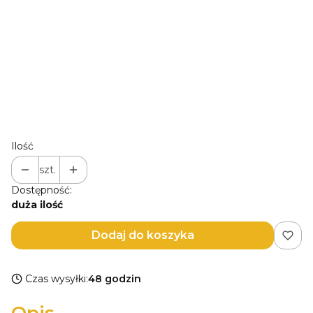
wewnętrznym skrzydle okładki)
(+20,00 zł)
Opcjonalne
Zmiana przodu okładki (jeśli chcesz usunąć tekst/dodać
inny/ imię/zrobić jednolity wzór opisz to tu
(+20,00 zł)
Opcjonalne
Ilość
szt.
Dostępność:
duża ilość
Dodaj do koszyka
Czas wysyłki:
48 godzin
Opis