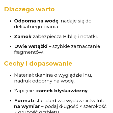
Dlaczego warto
Odporna na wodę
, nadaje się do
delikatnego prania.
Zamek
zabezpiecza Biblię i notatki.
Dwie wstążki
– szybkie zaznaczanie
fragmentów.
Cechy i dopasowanie
Materiał: tkanina o wyglądzie lnu,
nadruk odporny na wodę.
Zapięcie:
zamek błyskawiczny
.
Format:
standard wg wydawnictw lub
na wymiar
– podaj długość × szerokość
× grubość grzbietu.