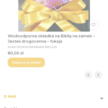
Wodoodporna okładka na Biblię na zamek –
Jesteś drogocenna – fuksja
PRODUCENT
RUAH DESIGN BARBARA BIEGUN
Cena
80,00 zł
Zobacz produkt
Linki w stopce
O NAS