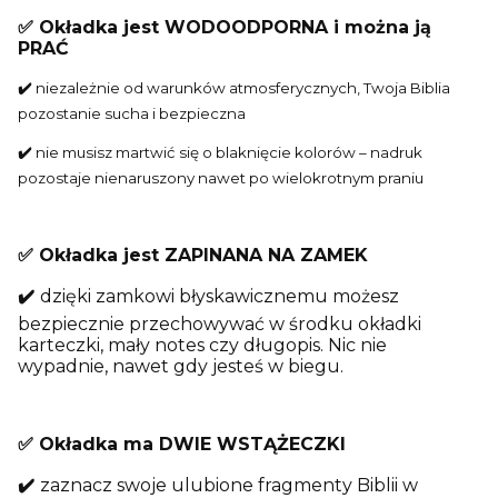
✅ Okładka jest WODOODPORNA i można ją
PRAĆ
✔️
niezależnie od warunków atmosferycznych, Twoja Biblia
pozostanie sucha i bezpieczna
✔️
nie musisz martwić się o blaknięcie kolorów – nadruk
pozostaje nienaruszony nawet po wielokrotnym praniu
✅ Okładka jest ZAPINANA NA ZAMEK
✔️
dzięki zamkowi błyskawicznemu możesz
bezpiecznie przechowywać w środku okładki
karteczki, mały notes czy długopis. Nic nie
wypadnie, nawet gdy jesteś w biegu.
✅ Okładka ma DWIE WSTĄŻECZKI
✔️
zaznacz swoje ulubione fragmenty Biblii w