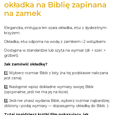
okładka na Biblię zapinana
na zamek
Elegancka, imitująca len szara okładka, etui z dyskretnym
krzyżem.
Okładka, etui odporna na wodę z zamkiem i 2 wstążkami.
Dostępna w standardzie lub szyta na wymiar (dł. × szer. ×
grzbiet).
Jak zamówić okładkę?
1️⃣ Wybierz rozmiar Biblii z listy (na tej podstawie naliczana
jest cena).
2️⃣ Następnie wpisz dokładne wymiary swojej Biblii
(opcjonalnie, jeśli nie ma jej na liście)
3️⃣ Jeśli nie znasz wydania Biblii, wybierz rozmiar najbardziej
zbliżony i podaj wymiary — dopasujemy okładkę do Biblii. :)
Tutaj znajdziesz krótki film pokazujący, jak