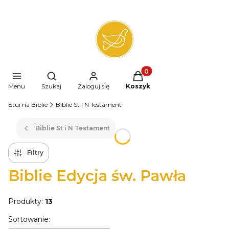
Produkty w koszyku: 0. 
Otwórz wyszukiwarkę
Menu
Szukaj
Zaloguj się
Koszyk
Etui na Biblie
Biblie St i N Testament
Biblie St i N Testament
Filtry
Biblie Edycja św. Pawła
Produkty:
13
Lista produktów
Sortowanie: