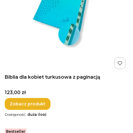
Biblia dla kobiet turkusowa z paginacją
Cena
123,00 zł
Zobacz produkt
Dostępność:
duża ilość
Bestseller