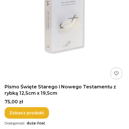
Pismo Święte Starego i Nowego Testamentu z
rybką 12,5cm x 19,5cm
Cena
75,00 zł
Zobacz produkt
Dostępność:
duża ilość