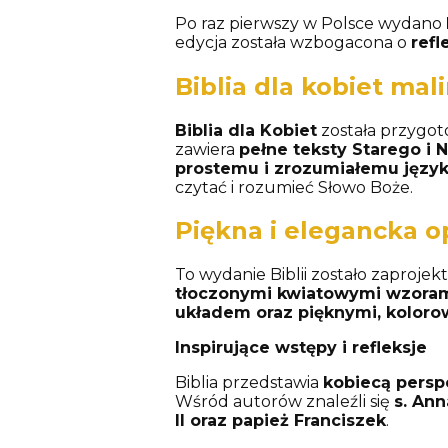
Po raz pierwszy w Polsce wydano
edycja została wzbogacona o
refl
Biblia dla kobiet mal
Biblia dla Kobiet
została przygo
zawiera
pełne teksty Starego i
prostemu i zrozumiałemu języ
czytać i rozumieć Słowo Boże.
Piękna i elegancka 
To wydanie Biblii zostało zaproje
tłoczonymi kwiatowymi wzora
układem oraz pięknymi, kolorow
Inspirujące wstępy i refleksje
Biblia przedstawia
kobiecą persp
Wśród autorów znaleźli się
s. Ann
II oraz papież Franciszek
.