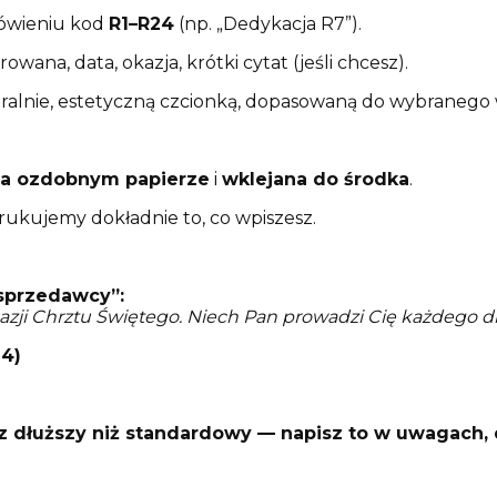
ówieniu kod
R1–R24
(np. „Dedykacja R7”).
wana, data, okazja, krótki cytat (jeśli chcesz).
ralnie, estetyczną czcionką, dopasowaną do wybranego
a ozdobnym papierze
i
wklejana do środka
.
rukujemy dokładnie to, co wpiszesz.
 sprzedawcy”:
kazji Chrztu Świętego. Niech Pan prowadzi Cię każdego dn
4)
sz dłuższy niż standardowy — napisz to w uwagach,