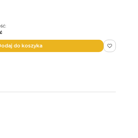
ść:
ć
odaj do koszyka