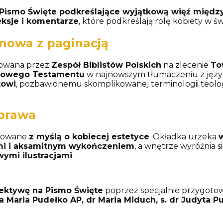
Pismo Święte podkreślające wyjątkową więź międz
eksje i komentarze
, które podkreślają rolę kobiety w ś
inowa z paginacją
towana przez
Zespół Biblistów Polskich
na zlecenie
To
 Nowego Testamentu
w najnowszym tłumaczeniu z język
kowi
, pozbawionemu skomplikowanej terminologii teolog
oprawa
ktowane
z myślą o kobiecej estetyce
. Okładka urzeka
mi i aksamitnym wykończeniem
, a wnętrze wyróżnia s
ymi ilustracjami
.
ektywę na Pismo Święte
poprzez specjalnie przygotow
a Maria Pudełko AP, dr Maria Miduch, s. dr Judyta 