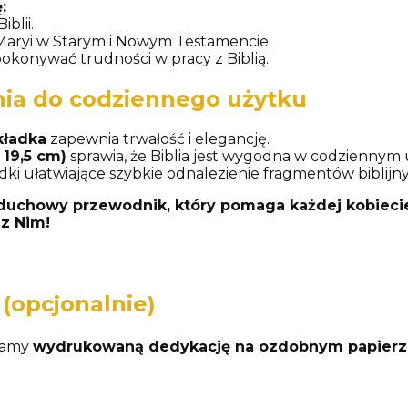
:
blii.
Maryi w Starym i Nowym Testamencie.
okonywać trudności w pracy z Biblią.
nia do codziennego użytku
kładka
zapewnia trwałość i elegancję.
 19,5 cm)
sprawia, że Biblia jest wygodna w codziennym
dki ułatwiające szybkie odnalezienie fragmentów biblijn
y duchowy przewodnik, który pomaga każdej kobieci
 z Nim!
(opcjonalnie)
jamy
wydrukowaną dedykację na ozdobnym papierz