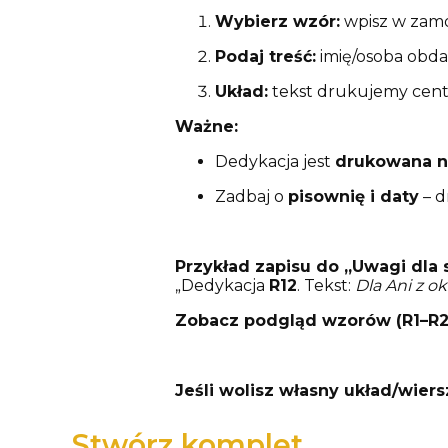
Wybierz wzór:
wpisz w zam
Podaj treść:
imię/osoba obdaro
Układ:
tekst drukujemy cent
Ważne:
Dedykacja jest
drukowana n
Zadbaj o
pisownię i daty
– d
Przykład zapisu do „Uwagi dla
„Dedykacja
R12
. Tekst:
Dla Ani z o
Zobacz podgląd wzorów (R1–R2
Jeśli wolisz własny układ/wier
Stwórz komplet