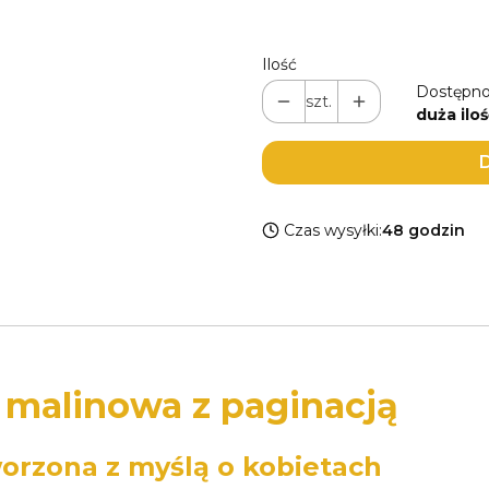
Ilość
Dostępno
szt.
duża iloś
D
Czas wysyłki:
48 godzin
t malinowa z paginacją
orzona z myślą o kobietach