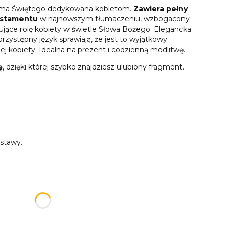
isma Świętego dedykowana kobietom.
Zawiera pełny
estamentu
w najnowszym tłumaczeniu, wzbogacony
zujące rolę kobiety w świetle Słowa Bożego. Elegancka
 przystępny język sprawiają, że jest to wyjątkowy
j kobiety. Idealna na prezent i codzienną modlitwę.
ę
, dzięki której szybko znajdziesz ulubiony fragment.
stawy.
u:
różnić się ceną
kacja będzie umieszczona na wewnętrznym skrzydle