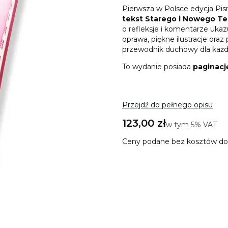
Pierwsza w Polsce edycja P
tekst Starego i Nowego T
o refleksje i komentarze uka
oprawa, piękne ilustracje oraz
przewodnik duchowy dla każde
To wydanie posiada
paginacj
Przejdź do pełnego opisu
Cena
123,00 zł
w tym 5% VAT
w tym
5%
VAT
Ceny podane bez kosztów do
Wybierz wariant produkt
Poszczególne warianty mogą 
Wpisz treść dedykacji (dedy
okładki)
(+20,00 zł)
Opcjonalne