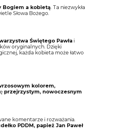
y Bogiem a kobietą
. Ta niezwykła
wietle Słowa Bożego.
warzystwa Świętego Pawła
i
ów oryginalnych. Dzięki
icznej, każda kobieta może łatwo
wrzosowym kolorem,
ię
przejrzystym, nowoczesnym
ane komentarze i rozważania.
Pudełko PDDM, papież Jan Paweł