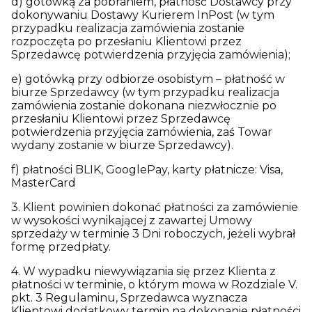
d) gotówką za pobraniem, płatność Dostawcy przy
dokonywaniu Dostawy Kurierem InPost (w tym
przypadku realizacja zamówienia zostanie
rozpoczęta po przesłaniu Klientowi przez
Sprzedawcę potwierdzenia przyjęcia zamówienia);
e) gotówką przy odbiorze osobistym – płatność w
biurze Sprzedawcy (w tym przypadku realizacja
zamówienia zostanie dokonana niezwłocznie po
przesłaniu Klientowi przez Sprzedawcę
potwierdzenia przyjęcia zamówienia, zaś Towar
wydany zostanie w biurze Sprzedawcy).
f) płatności BLIK, GooglePay, karty płatnicze: Visa,
MasterCard
3. Klient powinien dokonać płatności za zamówienie
w wysokości wynikającej z zawartej Umowy
sprzedaży w terminie 3 Dni roboczych, jeżeli wybrał
formę przedpłaty.
4. W wypadku niewywiązania się przez Klienta z
płatności w terminie, o którym mowa w Rozdziale V.
pkt. 3 Regulaminu, Sprzedawca wyznacza
Klientowi dodatkowy termin na dokonanie płatności