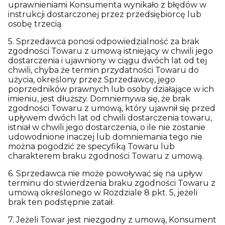
uprawnieniami Konsumenta wynikało z błędów w
instrukcji dostarczonej przez przedsiębiorcę lub
osobę trzecią.
5. Sprzedawca ponosi odpowiedzialność za brak
zgodności Towaru z umową istniejący w chwili jego
dostarczenia i ujawniony w ciągu dwóch lat od tej
chwili, chyba że termin przydatności Towaru do
użycia, określony przez Sprzedawcę, jego
poprzedników prawnych lub osoby działające w ich
imieniu, jest dłuższy. Domniemywa się, że brak
zgodności Towaru z umową, który ujawnił się przed
upływem dwóch lat od chwili dostarczenia towaru,
istniał w chwili jego dostarczenia, o ile nie zostanie
udowodnione inaczej lub domniemania tego nie
można pogodzić ze specyfiką Towaru lub
charakterem braku zgodności Towaru z umową.
6. Sprzedawca nie może powoływać się na upływ
terminu do stwierdzenia braku zgodności Towaru z
umową określonego w Rozdziale 8 pkt. 5, jeżeli
brak ten podstępnie zataił.
7. Jeżeli Towar jest niezgodny z umową, Konsument