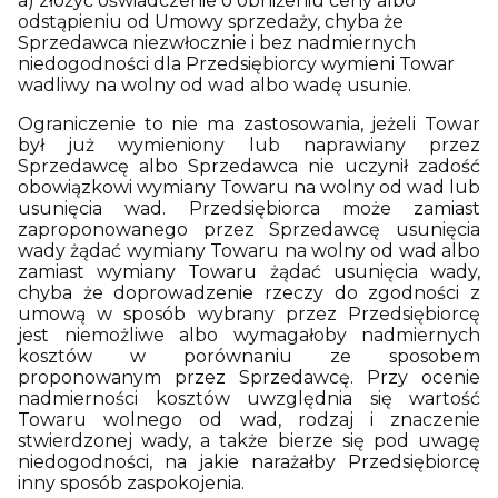
a) złożyć oświadczenie o obniżeniu ceny albo
odstąpieniu od Umowy sprzedaży, chyba że
Sprzedawca niezwłocznie i bez nadmiernych
niedogodności dla Przedsiębiorcy wymieni Towar
wadliwy na wolny od wad albo wadę usunie.
Ograniczenie to nie ma zastosowania, jeżeli Towar
był już wymieniony lub naprawiany przez
Sprzedawcę albo Sprzedawca nie uczynił zadość
obowiązkowi wymiany Towaru na wolny od wad lub
usunięcia wad. Przedsiębiorca może zamiast
zaproponowanego przez Sprzedawcę usunięcia
wady żądać wymiany Towaru na wolny od wad albo
zamiast wymiany Towaru żądać usunięcia wady,
chyba że doprowadzenie rzeczy do zgodności z
umową w sposób wybrany przez Przedsiębiorcę
jest niemożliwe albo wymagałoby nadmiernych
kosztów w porównaniu ze sposobem
proponowanym przez Sprzedawcę. Przy ocenie
nadmierności kosztów uwzględnia się wartość
Towaru wolnego od wad, rodzaj i znaczenie
stwierdzonej wady, a także bierze się pod uwagę
niedogodności, na jakie narażałby Przedsiębiorcę
inny sposób zaspokojenia.