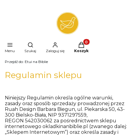
Produkty w koszyku: 0. 
Otwórz wyszukiwarkę
Menu
Szukaj
Zaloguj się
Koszyk
Przejdź do:
Etui na Biblie
Regulamin sklepu
Niniejszy Regulamin określa ogólne warunki,
zasady oraz sposób sprzedaży prowadzonej przez
Ruah Design Barbara Biegun, ul. Piekarska 50, 43-
300 Bielsko-Biała, NIP 9371297559,
REGON 542030062 za pośrednictwem sklepu
internetowego okladkinanbiblie.pl (zwanego dalej:
„Sklepem Internetowym”) oraz określa zasady i