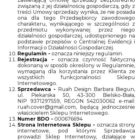
zawierającą Umowę sprzedaży bezpośrednio
związaną z jej działalnością gospodarczą, gdy z
treści Umowy sprzedaży wynika, że nie posiada
ona dla tego Przedsiębiorcy zawodowego
charakteru, wynikającego w szczególności z
przedmiotu wykonywanej przez niego
działalności gospodarczej, udostępnionego na
podstawie przepisów o Centralnej Ewidencji i
Informacji o Działalności Gospodarczej.
Regulamin -
oznacza niniejszy regulamin.
Rejestracja -
oznacza czynność faktyczną
dokonaną w sposób określony w Regulaminie,
wymaganą dla korzystania przez Klienta ze
wszystkich funkcjonalności Sklepu
Internetowego.
Sprzedawca -
Ruah Design Barbara Biegun,
ul. Piekarska 50, 43-300 Bielsko-Biała,
NIP 9371297559, REGON 542030062 e-mail:
ruah.cover@gmail.com, będącą jednocześnie
właścicielem Sklepu Internetowego.
Numer BDO -
000676694
Strona Internetowa Sklepu -
oznacza strony
internetowe, pod którymi Sprzedawca
prowadzi Sklep Internetowy, działające w