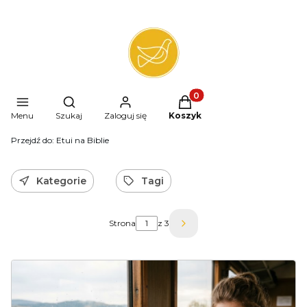
Produkty w koszyku: 0. 
Otwórz wyszukiwarkę
Menu
Szukaj
Zaloguj się
Koszyk
Przejdź do:
Etui na Biblie
Kategorie
Tagi
Strona
z 3
Następne wpisy