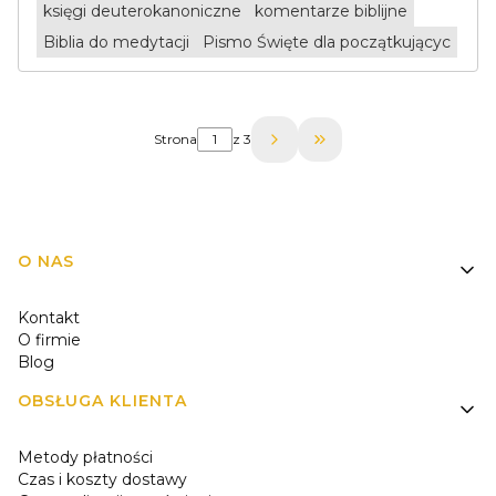
księgi deuterokanoniczne
komentarze biblijne
Biblia do medytacji
Pismo Święte dla początkującyc
Strona
z 3
Przejdź do ostatniej 
Linki w stopce
O NAS
Kontakt
O firmie
Blog
OBSŁUGA KLIENTA
Metody płatności
Czas i koszty dostawy