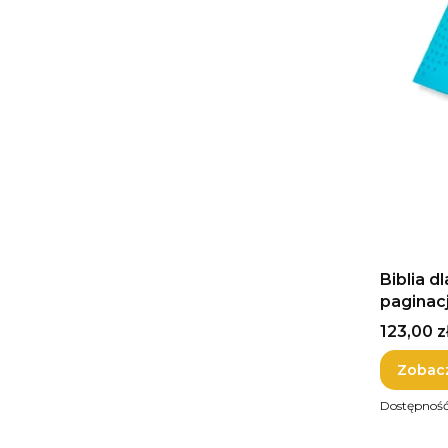
Biblia d
paginac
Cena
123,00 z
Zobac
Dostępnoś