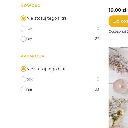
NOWOŚĆ
Cena
19,00 zł
Nie stosuj tego filtra
Do ko
tak
0
Dostępnoś
nie
23
PROMOCJA
Nie stosuj tego filtra
tak
0
nie
23