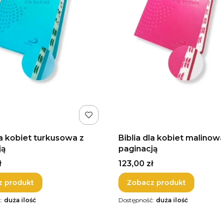
la kobiet turkusowa z
Biblia dla kobiet malinow
ją
paginacją
Cena
ł
123,00 zł
z produkt
Zobacz produkt
ć:
duża ilość
Dostępność:
duża ilość