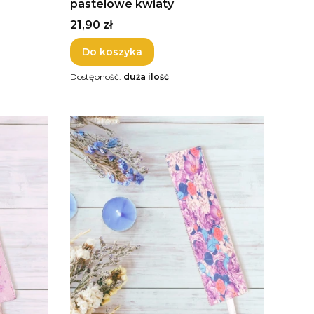
pastelowe kwiaty
Cena
21,90 zł
Do koszyka
Dostępność:
duża ilość