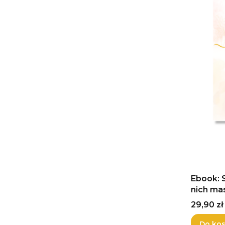
Ebook: Si
nich ma
Cena
29,90 zł
Do ko