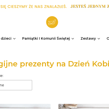
 dzieci
Pamiątki I Komunii Świętej
Zestawy
O
gijne prezenty na Dzień Kob
e:
a produktów
ne