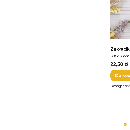
Zakładka
beżowa
Cena
22,50 zł
Do ko
Dostępnoś