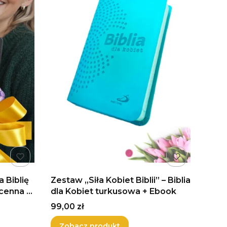
 Biblię
Zestaw „Siła Kobiet Biblii” – Biblia
enna –
dla Kobiet turkusowa + Ebook
Cena
99,00 zł
Zobacz produkt