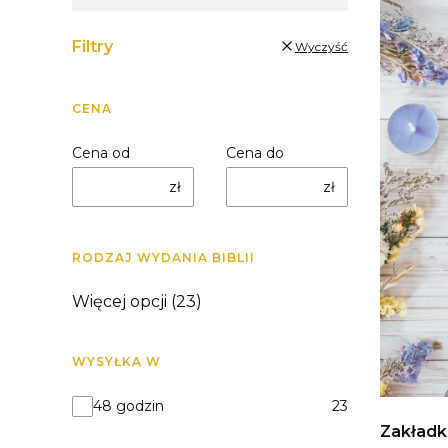
Filtry
Wyczyść
CENA
Cena od
Cena do
zł
zł
RODZAJ WYDANIA BIBLII
Rodzaj wydania Biblii
Więcej opcji (23)
WYSYŁKA W
Wysyłka w
48 godzin
23
Zakładka