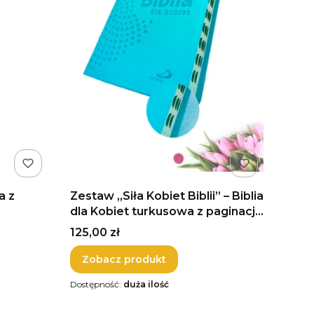
a z
Zestaw „Siła Kobiet Biblii” – Biblia
dla Kobiet turkusowa z paginacją
+ Ebook
Cena
125,00 zł
Zobacz produkt
Dostępność:
duża ilość