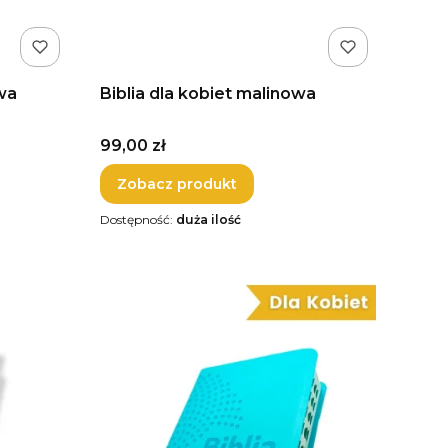
owa
Biblia dla kobiet malinowa
Cena
99,00 zł
Zobacz produkt
Dostępność:
duża ilość