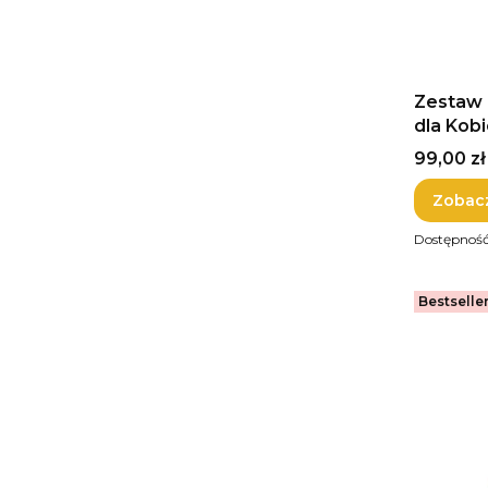
Zestaw „
dla Kob
Cena
99,00 zł
Zobac
Dostępnoś
Bestselle