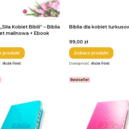
Siła Kobiet Biblii” – Biblia
Biblia dla kobiet turkus
iet malinowa + Ebook
Cena
99,00 zł
z produkt
Zobacz produkt
ć:
duża ilość
Dostępność:
duża ilość
r
Bestseller