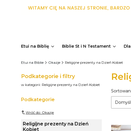
Etui na Biblię
Biblie St i N Testament
Dla
Etui na Biblie
Okazje
Religijne prezenty na Dzień Kobiet
Reli
Podkategorie i filtry
w kategorii: Religijne prezenty na Dzień Kobiet
Sortowani
List
Podkategorie
Domyśl
Wróć do: Okazje
Religijne prezenty na Dzień
Kobiet