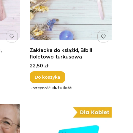
,
Zakładka do książki, Biblii
fioletowo-turkusowa
Cena
22,50 zł
Do koszyka
Dostępność:
duża ilość