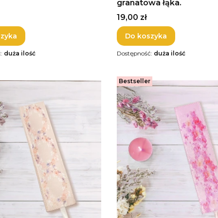
granatowa łąka.
Cena
19,00 zł
szyka
Do koszyka
ć:
duża ilość
Dostępność:
duża ilość
Bestseller