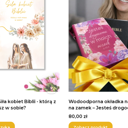
ła kobiet Biblii - którą z
Wodoodporna okładka na
sz w sobie?
na zamek – Jesteś drogoc
fuksja
Cena
80,00 zł
szyka
Zobacz produkt