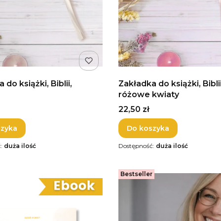
 do książki, Biblii,
Zakładka do książki, Biblii
różowe kwiaty
Cena
22,50 zł
szyka
Do koszyka
ć:
duża ilość
Dostępność:
duża ilość
Bestseller