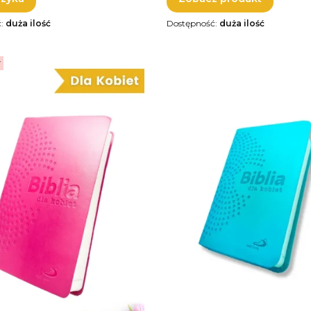
ć:
duża ilość
Dostępność:
duża ilość
r