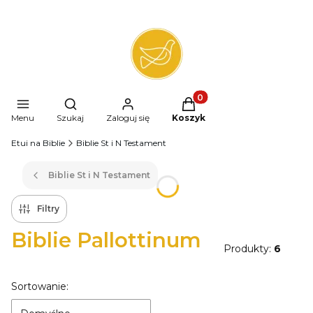
Produkty w koszyku: 0. 
Otwórz wyszukiwarkę
Menu
Szukaj
Zaloguj się
Koszyk
Etui na Biblie
Biblie St i N Testament
Biblie St i N Testament
Filtry
Biblie Pallottinum
Produkty:
6
Lista produktów
Sortowanie: