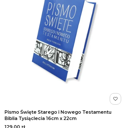
Pismo Święte Starego i Nowego Testamentu
Biblia Tysiąclecia 16cm x 22cm
Cena
129,00 zł