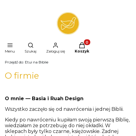
Produkty w koszyku: 0. 
Otwórz wyszukiwarkę
Menu
Szukaj
Zaloguj się
Koszyk
Przejdź do:
Etui na Biblie
O firmie
O mnie — Basia i Ruah Design
Wszystko zaczęło się od nawrócenia i jednej Biblii.
Kiedy po nawróceniu kupiłam swoją pierwszą Biblię,
wiedziałam że potrzebuję do niej okładki. W
sklepach były tylko czarne, księżowskie. Żadnej