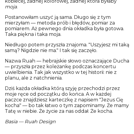
kobiecej, żadnej kolorowej, żadnej która byłaby
moja
.
Postanowiłam uszyć ją sama. Długo się z tym
mierzyłam — metoda prób i błędów, pomiar za
pomiarem. Aż pewnego dnia okładka była gotowa.
Taka piękna i taka moja.
Niedługo potem przyszła znajoma. "Uszyjesz mi taką
samą? Nigdzie nie ma." I tak się zaczęło.
Nazwa Ruah — hebrajskie słowo oznaczające Ducha
— przyszła przez koleżankę podczas koncertu
uwielbienia. Tak jak wszystko w tej historii: nie z
planu, ale z natchnienia.
Dziś każda okładka którą szyję przechodzi przez
moje ręce od początku do końca. A w każdej
paczce znajdziesz karteczkę z napisem "Jezus Cię
kocha" — bo tak łatwo o tym zapominamy. Że mamy
Tatę w niebie. Że życie za nas oddał. Że kocha.
Basia — Ruah Design