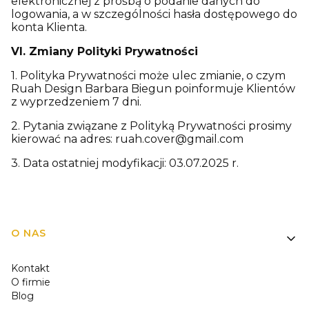
elektronicznej z prośbą o podanie danych do
logowania, a w szczególności hasła dostępowego do
konta Klienta.
VI. Zmiany Polityki Prywatności
1. Polityka Prywatności może ulec zmianie, o czym
Ruah Design Barbara Biegun poinformuje Klientów
z wyprzedzeniem 7 dni.
2. Pytania związane z Polityką Prywatności prosimy
kierować na adres: ruah.cover@gmail.com
3. Data ostatniej modyfikacji: 03.07.2025 r.
Linki w stopce
O NAS
Kontakt
O firmie
Blog