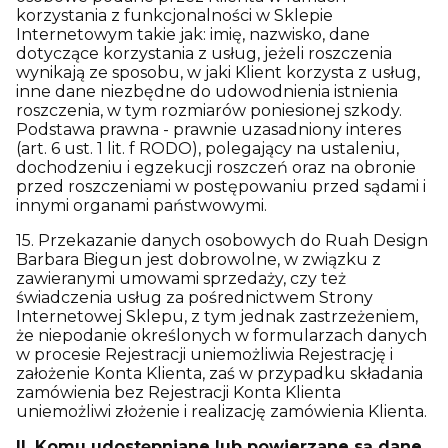
korzystania z funkcjonalności w Sklepie
Internetowym takie jak: imię, nazwisko, dane
dotyczące korzystania z usług, jeżeli roszczenia
wynikają ze sposobu, w jaki Klient korzysta z usług,
inne dane niezbędne do udowodnienia istnienia
roszczenia, w tym rozmiarów poniesionej szkody.
Podstawa prawna - prawnie uzasadniony interes
(art. 6 ust. 1 lit. f RODO), polegający na ustaleniu,
dochodzeniu i egzekucji roszczeń oraz na obronie
przed roszczeniami w postępowaniu przed sądami i
innymi organami państwowymi.
15. Przekazanie danych osobowych do Ruah Design
Barbara Biegun jest dobrowolne, w związku z
zawieranymi umowami sprzedaży, czy też
świadczenia usług za pośrednictwem Strony
Internetowej Sklepu, z tym jednak zastrzeżeniem,
że niepodanie określonych w formularzach danych
w procesie Rejestracji uniemożliwia Rejestrację i
założenie Konta Klienta, zaś w przypadku składania
zamówienia bez Rejestracji Konta Klienta
uniemożliwi złożenie i realizację zamówienia Klienta.
II. Komu udostępniane lub powierzane są dane