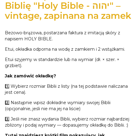
Biblię "Holy Bible - יהוה" –
vintage, zapinana na zamek
Beżowo-brązowa, postarzana faktura z imitacją skóry z
napisem HOLY BIBLE.
Etui, okładka odporna na wodę z zamkiem i 2 wstążkami.
Etui szyjemy w standardzie lub na wymiar (dł. × szer. ×
grzbiet).
Jak zamówić okładkę?
1️⃣ Wybierz rozmiar Biblii z listy (na tej podstawie naliczana
jest cena).
2️⃣ Następnie wpisz dokładne wymiary swojej Biblii
(opcjonalnie, jeśli nie ma jej na liście)
3️⃣ Jeśli nie znasz wydania Biblii, wybierz rozmiar najbardziej
zbliżony i podaj wymiary — dopasujemy okładkę do Biblii. :)
Tutaj znajdziesz krótki film pokazujący, jak