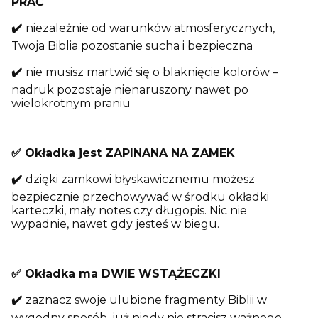
PRAĆ
✔️
niezależnie od warunków atmosferycznych,
Twoja Biblia pozostanie sucha i bezpieczna
✔️
nie musisz martwić się o blaknięcie kolorów –
nadruk pozostaje nienaruszony nawet po
wielokrotnym praniu
✅ Okładka jest ZAPINANA NA ZAMEK
✔️
dzięki zamkowi błyskawicznemu możesz
bezpiecznie przechowywać w środku okładki
karteczki, mały notes czy długopis. Nic nie
wypadnie, nawet gdy jesteś w biegu.
✅ Okładka ma DWIE WSTĄŻECZKI
✔️
zaznacz swoje ulubione fragmenty Biblii w
wygodny sposób, już nigdy nie stracisz ważnego