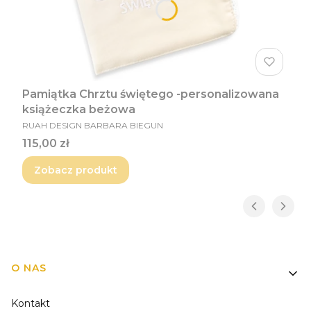
Pamiątka Chrztu świętego -personalizowana
książeczka beżowa
PRODUCENT
RUAH DESIGN BARBARA BIEGUN
Cena
115,00 zł
Zobacz produkt
Linki w stopce
O NAS
Kontakt