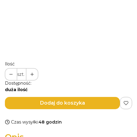
wewnętrznym skrzydle okładki)
(+20,00 zł)
Opcjonalne
Zmiana przodu okładki (jeśli chcesz usunąć tekst/dodać
inny/ imię/zrobić jednolity wzór opisz to tu
(+20,00 zł)
Opcjonalne
Ilość
szt.
Dostępność:
duża ilość
Dodaj do koszyka
Czas wysyłki:
48 godzin
Opis