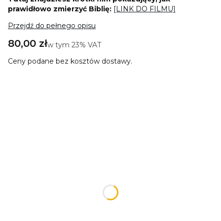
prawidłowo zmierzyć Biblię:
[LINK DO FILMU]
Przejdź do pełnego opisu
Cena
80,00 zł
w tym 23% VAT
w tym
23%
VAT
Ceny podane bez kosztów dostawy.
Wybierz wariant produktu:
Poszczególne warianty mogą różnić się ceną
*
Rodzaj wydania Biblii
Wybierz
Wymiary Twojej Biblii (szerokość x wysokość x grubość
grzbietu)
Opcjonalne
Wpisz treść dedykacji (dedykacja będzie umieszczona na