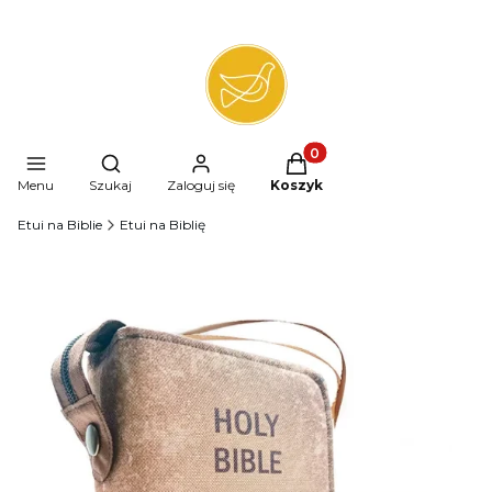
Produkty w koszyku: 0. 
Otwórz wyszukiwarkę
Menu
Szukaj
Zaloguj się
Koszyk
Etui na Biblie
Etui na Biblię