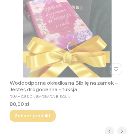
Wodoodporna okładka na Biblię na zamek –
Jesteś drogocenna – fuksja
PRODUCENT
RUAH DESIGN BARBARA BIEGUN
Cena
80,00 zł
Zobacz produkt