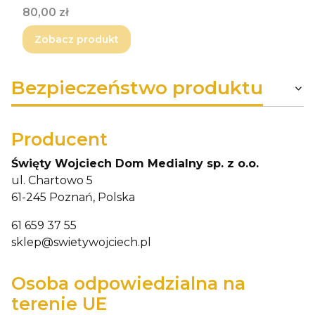
Cena
80,00 zł
Zobacz produkt
Bezpieczeństwo produktu
Producent
Święty Wojciech Dom Medialny sp. z o.o.
ul. Chartowo 5
61-245 Poznań, Polska
61 659 37 55
sklep@swietywojciech.pl
Osoba odpowiedzialna na
terenie UE