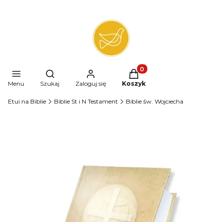
Produkty w koszyku: 0. 
Otwórz wyszukiwarkę
Menu
Szukaj
Zaloguj się
Koszyk
Etui na Biblie
Biblie St i N Testament
Biblie św. Wojciecha