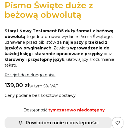
Pismo Święte duże z
beżową obwolutą
Stary i Nowy Testament B5 duży format
z beżową
obwolutą
to jednotomowe wydanie Pisma Świętego,
uznawane przez biblistów za
najlepszy przekład z
języków oryginalnych
. Zawiera
wprowadzenie do
każdej księgi
,
starannie opracowane przypisy
oraz
klarowny i przystępny język
, ułatwiający zrozumienie
tekstu.
Przejdź do pełnego opisu
Cena
139,00 zł
w tym 5% VAT
w tym
5%
VAT
Ceny podane bez kosztów dostawy.
Dostępność:
tymczasowo niedostępny
Powiadom mnie o dostępności