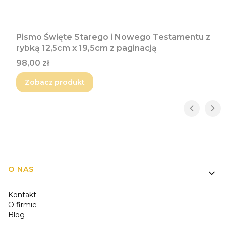
Pismo Święte Starego i Nowego Testamentu z
rybką 12,5cm x 19,5cm z paginacją
Cena
98,00 zł
Zobacz produkt
Linki w stopce
O NAS
Kontakt
O firmie
Blog