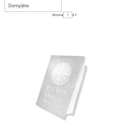
Domyślne
Strona
z 1