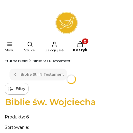
Produkty w koszyku: 0. 
Otwórz wyszukiwarkę
Menu
Szukaj
Zaloguj się
Koszyk
Etui na Biblie
Biblie St i N Testament
Biblie St i N Testament
Filtry
Biblie św. Wojciecha
Produkty:
6
Lista produktów
Sortowanie: